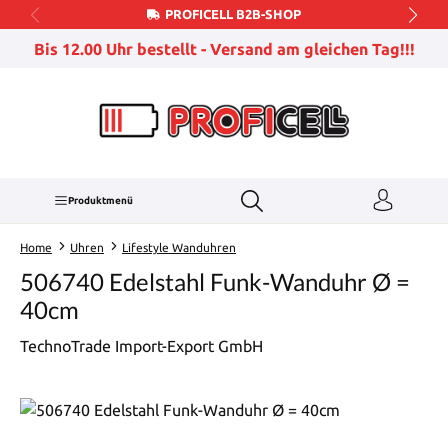
PROFICELL B2B-SHOP
Zum Hauptinhalt springen
Bis 12.00 Uhr bestellt - Versand am gleichen Tag!!!
Produktmenü
Home
Uhren
Lifestyle Wanduhren
506740 Edelstahl Funk-Wanduhr Ø =
40cm
TechnoTrade Import-Export GmbH
Bildergalerie überspringen