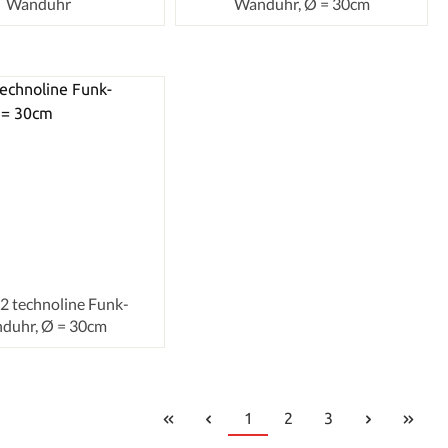
Wanduhr
Wanduhr, Ø = 30cm
 technoline Funk-
duhr, Ø = 30cm
Seite
Seite
Seite
1
2
3