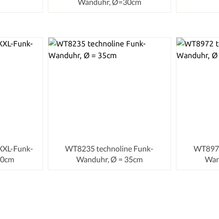
Wanduhr, Ø=30cm
XXL-Funk-
WT8235 technoline Funk-
WT8972
50cm
Wanduhr, Ø = 35cm
Wan