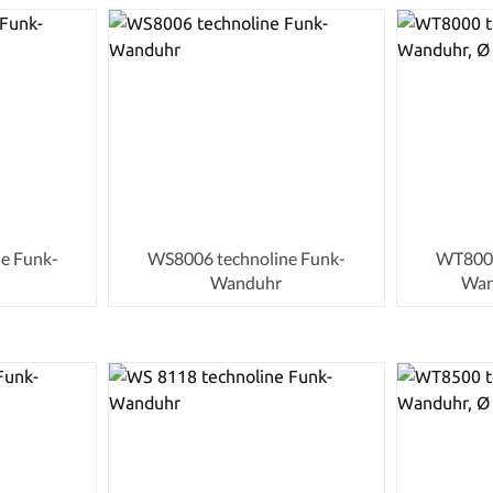
e Funk-
WS8006 technoline Funk-
WT8000
Wanduhr
Wan