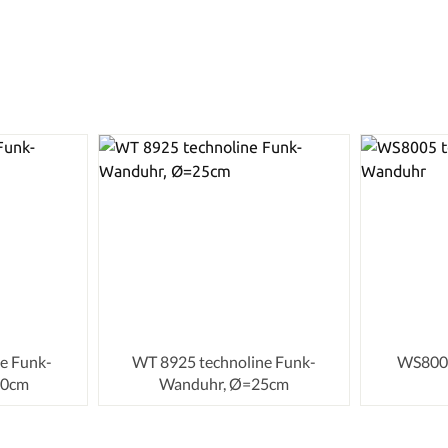
e Funk-
WT 8925 technoline Funk-
WS8005
30cm
Wanduhr, Ø=25cm