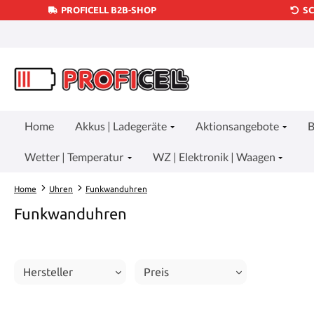
PROFICELL B2B-SHOP
S
um Hauptinhalt springen
Zur Suche springen
Zur Hauptnavigation springen
Home
Akkus | Ladegeräte
Aktionsangebote
B
Wetter | Temperatur
WZ | Elektronik | Waagen
Home
Uhren
Funkwanduhren
Funkwanduhren
Hersteller
Preis