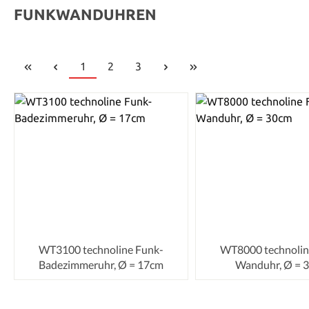
FUNKWANDUHREN
Seite
Seite
Seite
1
2
3
WT3100 technoline Funk-
WT8000 technolin
Badezimmeruhr, Ø = 17cm
Wanduhr, Ø = 