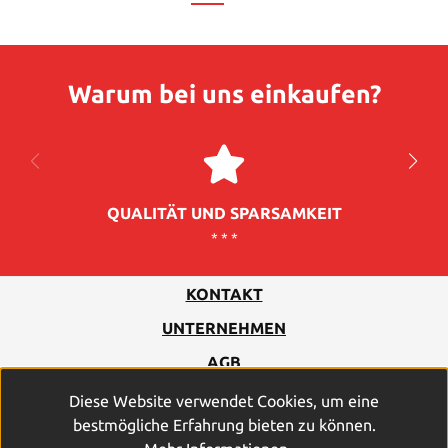
Warum bei uns einkaufen?
QUALITÄT UND SPARSAMKEIT
* * *
KONTAKT
UNTERNEHMEN
AGB
DATENSCHUTZ
Diese Website verwendet Cookies, um eine
bestmögliche Erfahrung bieten zu können.
IMPRESSUM