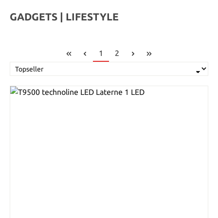
GADGETS | LIFESTYLE
Seite
Seite
1
2