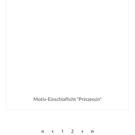
Motiv-Einschlaflicht "Prinzessin"
Seite
Seite
1
2