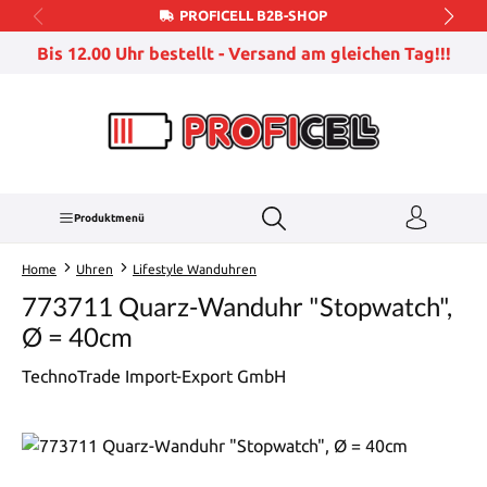
PROFICELL B2B-SHOP
Zum Hauptinhalt springen
Bis 12.00 Uhr bestellt - Versand am gleichen Tag!!!
Produktmenü
Home
Uhren
Lifestyle Wanduhren
773711 Quarz-Wanduhr "Stopwatch",
Ø = 40cm
TechnoTrade Import-Export GmbH
Bildergalerie überspringen