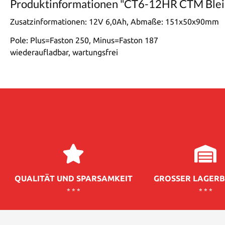
Produktinformationen "CT6-12HR CTM Blei G
Zusatzinformationen:
12V 6,0Ah, Abmaße: 151x50x90mm
Pole: Plus=Faston 250, Minus=Faston 187
wiederaufladbar, wartungsfrei
QUALITÄT UND SPARSAMKEIT
GROSSER LAGERB
* * *
* * *