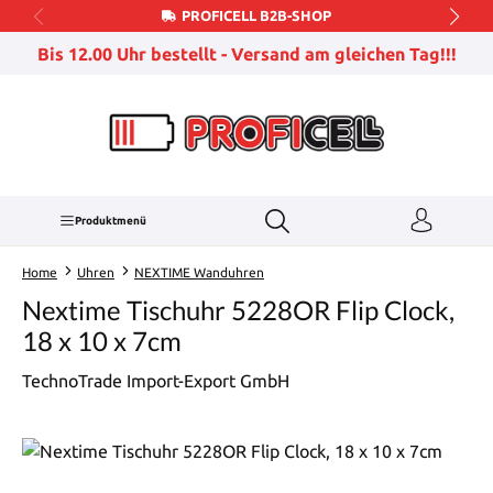
PROFICELL B2B-SHOP
Zum Hauptinhalt springen
Bis 12.00 Uhr bestellt - Versand am gleichen Tag!!!
Produktmenü
Home
Uhren
NEXTIME Wanduhren
Nextime Tischuhr 5228OR Flip Clock,
18 x 10 x 7cm
TechnoTrade Import-Export GmbH
Bildergalerie überspringen