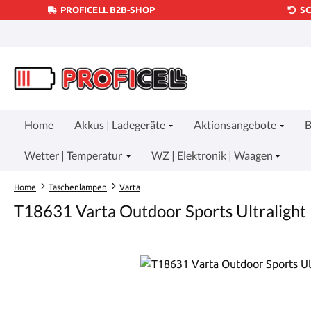
PROFICELL B2B-SHOP
S
um Hauptinhalt springen
Zur Suche springen
Zur Hauptnavigation springen
Home
Akkus | Ladegeräte
Aktionsangebote
B
Wetter | Temperatur
WZ | Elektronik | Waagen
Home
Taschenlampen
Varta
T18631 Varta Outdoor Sports Ultralight
Bildergalerie überspringen