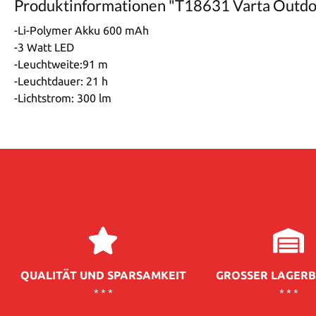
Produktinformationen "T18631 Varta Outdoo
-Li-Polymer Akku 600 mAh
-3 Watt LED
-Leuchtweite:91 m
-Leuchtdauer: 21 h
-Lichtstrom: 300 lm
QUALITÄT UND SPARSAMKEIT
GROSSER LAGERB
* * *
* * *