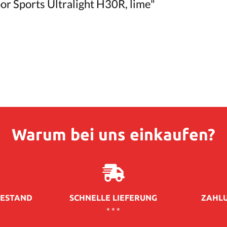
r Sports Ultralight H30R, lime"
Warum bei uns einkaufen?
ESTAND
SCHNELLE LIEFERUNG
ZAHLU
* * *