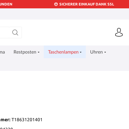
KUNDEN
SICHERER EINKAUF DANK SSL
ima
Restposten
Taschenlampen
Uhren
mmer:
T18631201401