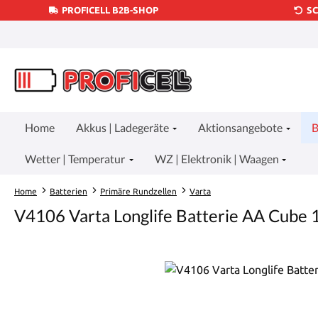
PROFICELL B2B-SHOP
S
um Hauptinhalt springen
Zur Suche springen
Zur Hauptnavigation springen
Home
Akkus | Ladegeräte
Aktionsangebote
B
Wetter | Temperatur
WZ | Elektronik | Waagen
Home
Batterien
Primäre Rundzellen
Varta
V4106 Varta Longlife Batterie AA Cube 
Bildergalerie überspringen