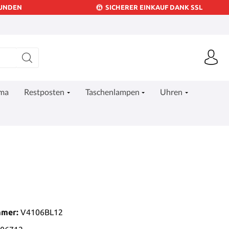
KUNDEN
SICHERER EINKAUF DANK SSL
ima
Restposten
Taschenlampen
Uhren
mmer:
V4106BL12