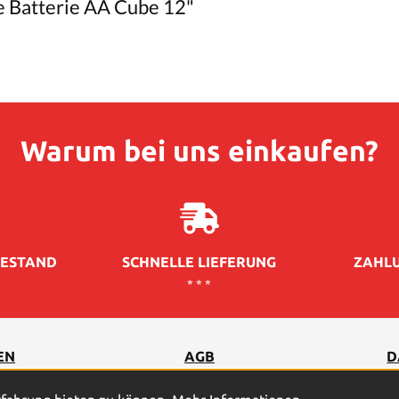
e Batterie AA Cube 12"
Warum bei uns einkaufen?
ESTAND
SCHNELLE LIEFERUNG
ZAHLU
* * *
EN
AGB
D