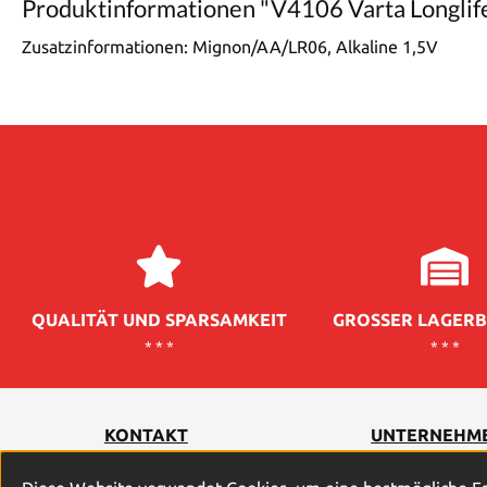
Produktinformationen "V4106 Varta Longlif
Zusatzinformationen:
Mignon/AA/LR06, Alkaline 1,5V
QUALITÄT UND SPARSAMKEIT
GROSSER LAGERB
* * *
* * *
KONTAKT
UNTERNEHM