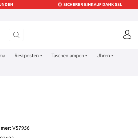
KUNDEN
SICHERER EINKAUF DANK SSL
ima
Restposten
Taschenlampen
Uhren
mmer:
V57956