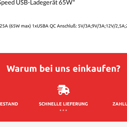
 Speed USB-Ladegerät 65W"
25A (65W max) 1xUSBA QC Anschluß: 5V/3A;9V/3A;12V/2,5A;
Warum bei uns einkaufen?
ESTAND
SCHNELLE LIEFERUNG
ZAHLU
* * *