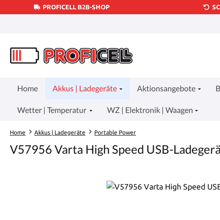
PROFICELL B2B-SHOP
S
um Hauptinhalt springen
Zur Suche springen
Zur Hauptnavigation springen
Home
Akkus | Ladegeräte
Aktionsangebote
B
Wetter | Temperatur
WZ | Elektronik | Waagen
Home
Akkus | Ladegeräte
Portable Power
V57956 Varta High Speed USB-Ladeger
Bildergalerie überspringen