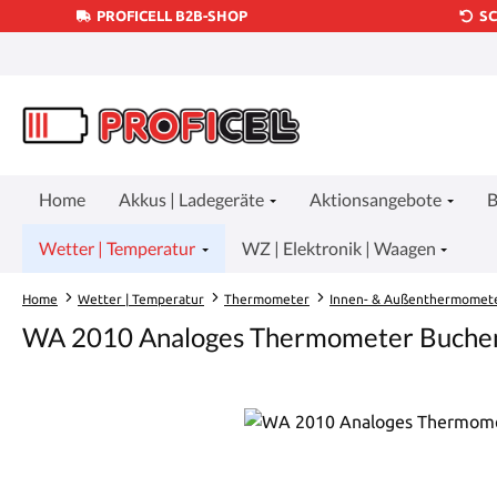
PROFICELL B2B-SHOP
S
um Hauptinhalt springen
Zur Suche springen
Zur Hauptnavigation springen
Home
Akkus | Ladegeräte
Aktionsangebote
B
Wetter | Temperatur
WZ | Elektronik | Waagen
Home
Wetter | Temperatur
Thermometer
Innen- & Außenthermomet
WA 2010 Analoges Thermometer Buche
Bildergalerie überspringen