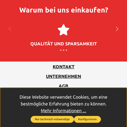
Warum bei uns einkaufen?
QUALITÄT UND SPARSAMKEIT
* * *
KONTAKT
UNTERNEHMEN
AGB
DATENSCHUTZ
Diese Website verwendet Cookies, um eine
bestmögliche Erfahrung bieten zu können.
IMPRESSUM
Mehr Informationen ...
Nur technisch notwendige
Konfigurieren
2026
© PROFICELL Batterien GmbH & Co. Vertriebs-KG