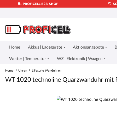
PROFICELL B2B-SHOP
S
um Hauptinhalt springen
Zur Suche springen
Zur Hauptnavigation springen
Home
Akkus | Ladegeräte
Aktionsangebote
B
Wetter | Temperatur
WZ | Elektronik | Waagen
Home
Uhren
Lifestyle Wanduhren
WT 1020 technoline Quarzwanduhr mit 
Bildergalerie überspringen