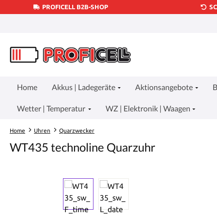
PROFICELL B2B-SHOP
S
um Hauptinhalt springen
Zur Suche springen
Zur Hauptnavigation springen
Home
Akkus | Ladegeräte
Aktionsangebote
B
Wetter | Temperatur
WZ | Elektronik | Waagen
Home
Uhren
Quarzwecker
WT435 technoline Quarzuhr
Bildergalerie überspringen