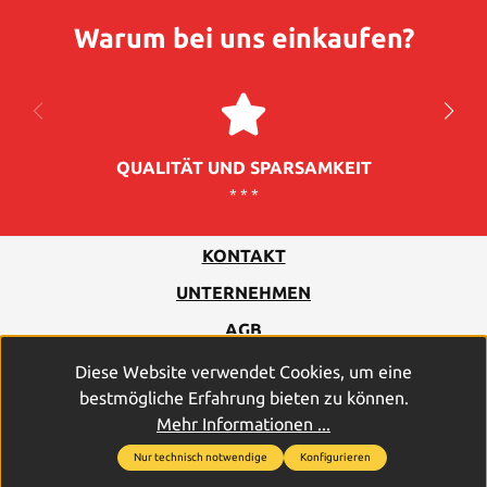
Warum bei uns einkaufen?
QUALITÄT UND SPARSAMKEIT
* * *
KONTAKT
UNTERNEHMEN
AGB
DATENSCHUTZ
Diese Website verwendet Cookies, um eine
bestmögliche Erfahrung bieten zu können.
IMPRESSUM
Mehr Informationen ...
Nur technisch notwendige
Konfigurieren
2026
© PROFICELL Batterien GmbH & Co. Vertriebs-KG